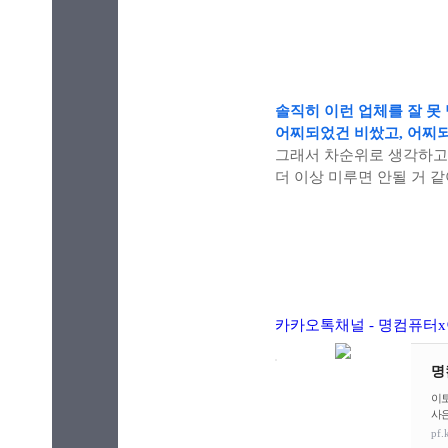
솔직히 이런 업체를 잘 못
어찌되었건 비쌌고, 어찌
그래서 차순위로 생각하고
더 이상 미루면 안될 거
카카오톡채널 - 명컴퓨터x이토
명
이토
사은
pf.