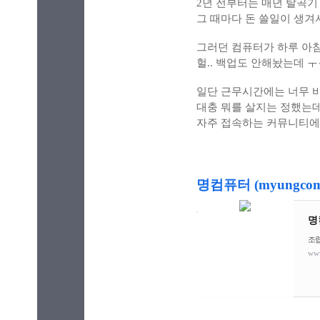
2년 전부터는 매년 탈곡기
그 때마다 돈 쓸일이 생겨
그러던 컴퓨터가 하루 아
헐.. 백업도 안해놨는데 
일단 근무시간에는 너무 바
대충 뭐를 살지는 정했는
자주 접속하는 커뮤니티에
명컴퓨터 (myungcom
명
조립
ww