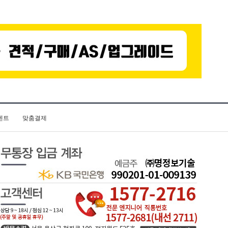
벤트
맞춤결제