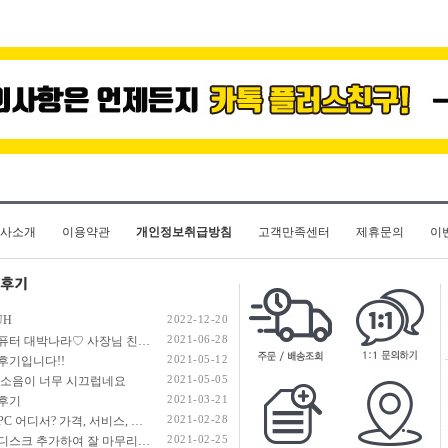
사소개
이용약관
개인정보취급방침
고객만족센터
제휴문의
이
UH
2022-12-20
2021-06-28
명컴퓨터 대박나라♡ 사장님 친절도 100000% / 부품 하자 0%
2021-05-12
후기입니다!!
2021-05-05
 소음이 너무 시끄럽네요
2021-03-21
후기
2021-02-28
조립PC 어디서? 가격, 서비스, 친절 모두 최고!! 명컴퓨터 추천!!
2021-02-25
하드디스크 추가하여 잘 마무리하였습니다.