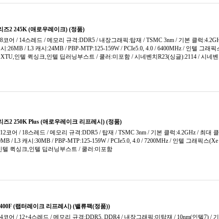
1세대
버미어 (2020)
인텔(소켓
2세대
브로드웰 (2014)
인텔(소켓
3세대
브리스톨 릿지 (2017)
인텔(소켓
4세대
비쉐라 (2012)
인텔(소켓
5세대
사마다 픽(2025)
인텔(소켓
6세대
사파이어 래피드(2023)
인텔(소켓
RO
샌디브릿지 (2011)
인텔(소켓
3세대
샤갈 프로 (2022)
인텔(소켓
4세대
서밋 릿지 (2017)
인텔(소켓
5세대
세잔 (2021)
인텔(소켓
6세대
스카이레이크 (2015)
인텔(소켓
레드리퍼
스톰 픽 (2023)
인텔(소켓
레드리퍼 PRO
시마다 픽(2025)
인텔(소켓
A4
아이비브릿지 (2012)
인텔(소켓
A6
아이스레이크 (2021)
A8
애로우레이크(2024)
10
애로우레이크-R (2026)
릿지
에메랄드 래피드(2023)
엘더레이크 (2021)
U
요크필드 (2007)