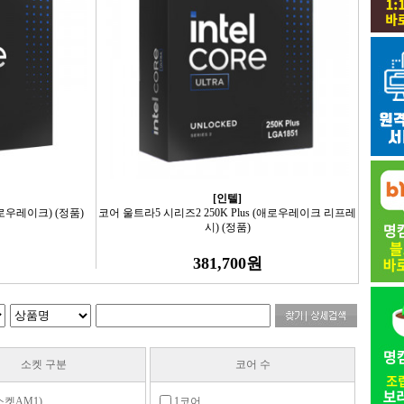
[인텔]
로우레이크) (정품)
코어 울트라5 시리즈2 250K Plus (애로우레이크 리프레
시) (정품)
381,700원
소켓 구분
코어 수
소켓AM1)
1코어