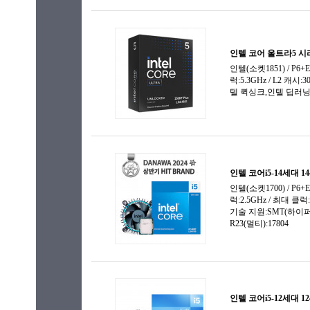
코어 울트라9(S2)
펜티엄
펜티엄4
펜티엄D
펜티엄 골드
프로세서