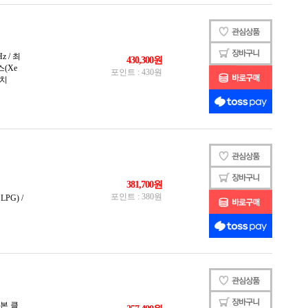
1151v2)
1155)
1156)
1200)
1356)
1366)
1700)
1851)
2011)
2011-V3)
2066)
3647)
4189)
4677)