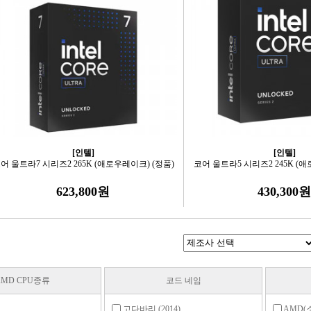
[인텔]
[인텔]
어 울트라7 시리즈2 265K (애로우레이크) (정품)
코어 울트라5 시리즈2 245K (애
623,800원
430,300원
AMD CPU종류
코드 네임
고다바리 (2014)
AMD(