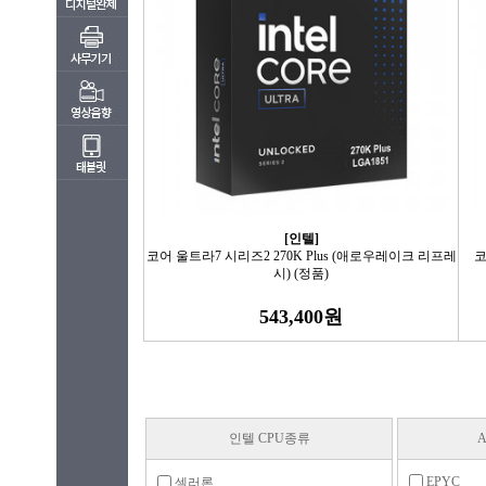
[인텔]
코어 울트라7 시리즈2 270K Plus (애로우레이크 리프레
코
시) (정품)
543,400원
인텔 CPU종류
EPYC
셀러론