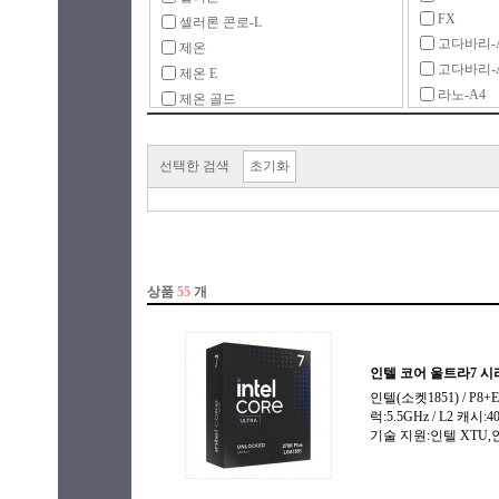
FX
셀러론 콘로-L
고다바리-
제온
고다바리-A
제온 E
라노-A4
제온 골드
라노-A6
제온 브론즈
라노-A8
제온 실버
선택한 검색
초기화
라이젠3 P
제온 플래티넘
라이젠3-
코어2듀오
라이젠3-
코어2쿼드
라이젠3-
코어X-시리즈
라이젠3-
코어i3
라이젠5 P
코어i3-2세대
라이젠5-
코어i3-3세대
라이젠5-
코어i3-4세대
라이젠5-
코어i3-6세대
라이젠5-
코어i3-7세대
라이젠5-
코어i3-8세대
라이젠5-
코어i3-9세대
라이젠7 P
코어i3-10세대