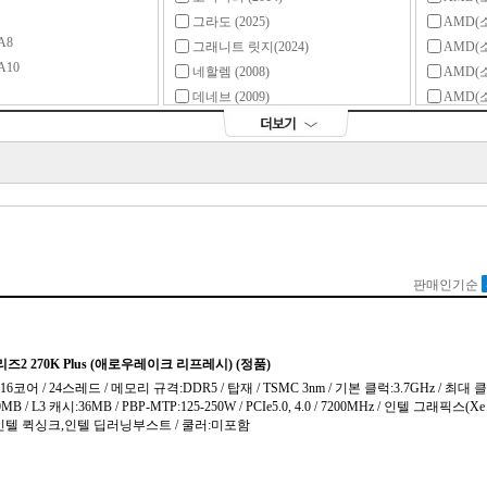
그라도 (2025)
AMD(
A8
그래니트 릿지(2024)
AMD(
10
네할렘 (2008)
AMD(
데네브 (2009)
AMD(
데빌스캐년 (2014)
AMD(
라나 (2009)
AMD(
RO
라노 (2011)
AMD(
1세대
라파엘 (2022)
AMD(
2세대
랩터레이크 (2022)
AMD(
3세대
랩터레이크-R (2023)
AMD(소
4세대
레이븐 릿지 (2018)
AMD(소
RO
로켓레이크S (2021)
AMD(소
1세대
롬(2019)
AMD(소
2세대
르누아르 (2020)
AMD(소
3세대
르누아르-X (2022)
AMD(
4세대
리치랜드 (2013)
인텔(소
5세대
린필드 (2008)
인텔(소
6세대
마티스 (2019)
인텔(소켓
RO
밀라노 (2021)
인텔(소켓