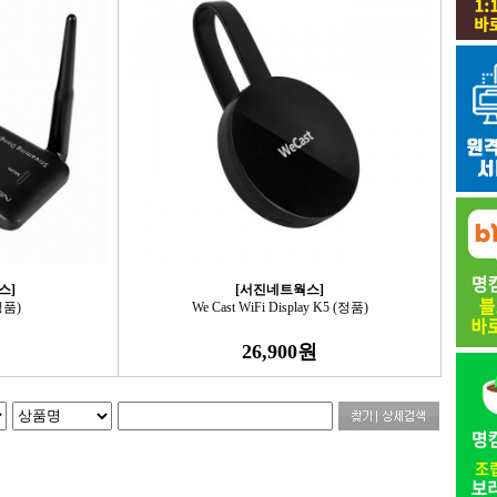
스]
[서진네트웍스]
정품)
We Cast WiFi Display K5 (정품)
26,900원