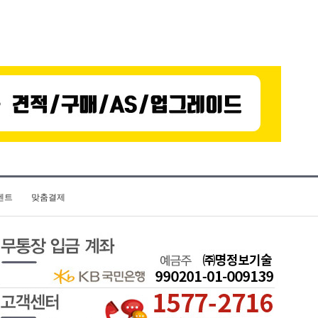
벤트
맞춤결제