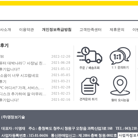
사소개
이용약관
개인정보취급방침
고객만족센터
제휴문의
이
UH
2022-12-20
2021-06-28
명컴퓨터 대박나라♡ 사장님 친절도 100000% / 부품 하자 0%
2021-05-12
후기입니다!!
2021-05-05
 소음이 너무 시끄럽네요
2021-03-21
후기
2021-02-28
조립PC 어디서? 가격, 서비스, 친절 모두 최고!! 명컴퓨터 추천!!
2021-02-25
하드디스크 추가하여 잘 마무리하였습니다.
2021-02-16
후기입니다!
(주)명정보기술
대표자 : 이명재 주소 : 충청북도 청주시 청원구 오창읍 과학산업3로 168 TEL : 043) 218 - 8400 
사업자등록번호 : 315-81-04436 통신판매업신고 : 제 2004-충북 청원-0002호