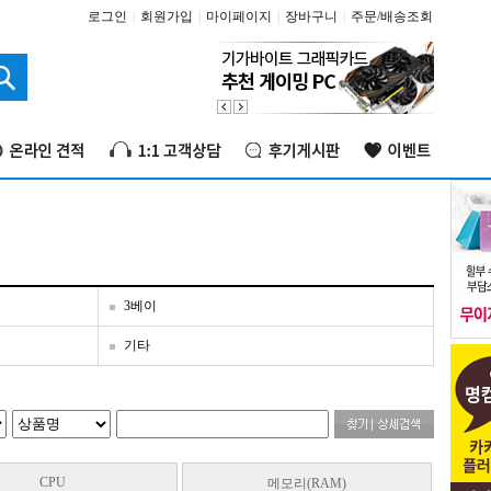
로그인
|
회원가입
|
마이페이지
|
장바구니
|
주문/배송조회
3베이
기타
CPU
메모리(RAM)