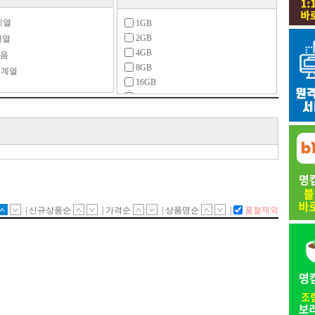
계열
1GB
2GB
계열
4GB
없음
8GB
l 계열
16GB
32GB
 계열
128MB
계열
256MB
512MB
메모리 없음
메모리 확인 요망