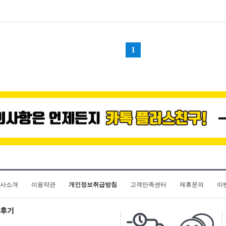
상
상
상
함
사소개
이용약관
개인정보취급방침
고객만족센터
제휴문의
이