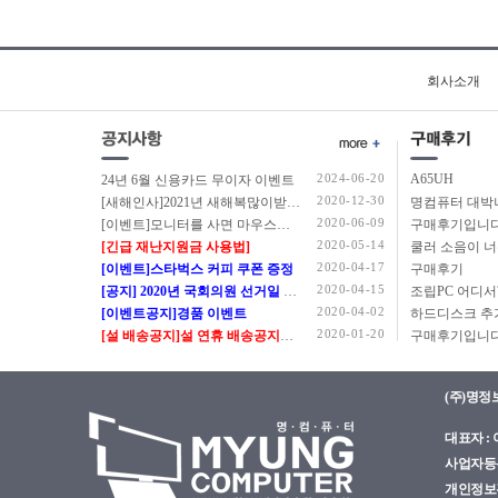
회사소개
2024-06-20
A65UH
24년 6월 신용카드 무이자 이벤트
2020-12-30
[새해인사]2021년 새해복많이받으세요.
2020-06-09
[이벤트]모니터를 사면 마우스를 드립니다.
구매후기입니다
2020-05-14
[긴급 재난지원금 사용법]
쿨러 소음이 
2020-04-17
[이벤트]스타벅스 커피 쿠폰 증정
구매후기
2020-04-15
[공지] 2020년 국회의원 선거일 정상근무 안내
2020-04-02
[이벤트공지]경품 이벤트
2020-01-20
[설 배송공지]설 연휴 배송공지입니다.
구매후기입니다
(주)명정
대표자 : 이
사업자등록번
개인정보관리