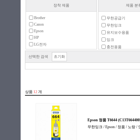
장착 제품
제품 분
Brother
무한공급기
Canon
무한잉크
Epson
유지보수용품
HP
잉크
LG전자
충전용품
기타
헤드/리본
선택한 검색
초기화
삼성