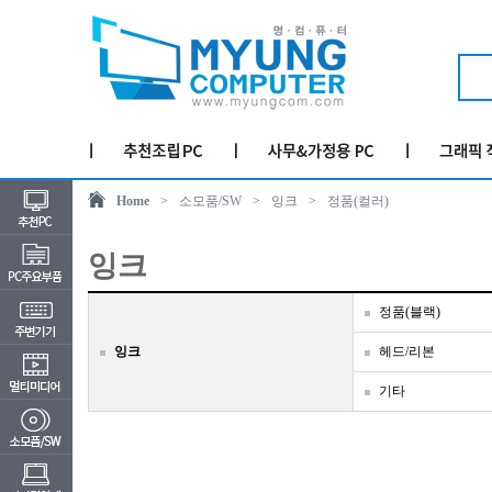
Home
>
소모품/SW
>
잉크
>
정품(컬러)
잉크
정품(블랙)
잉크
헤드/리본
기타