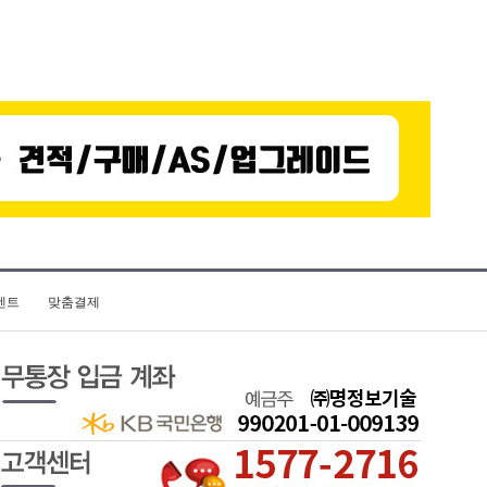
벤트
맞춤결제