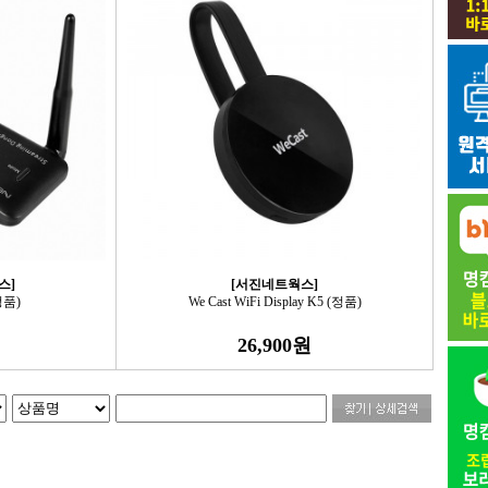
스]
[서진네트웍스]
정품)
We Cast WiFi Display K5 (정품)
26,900원