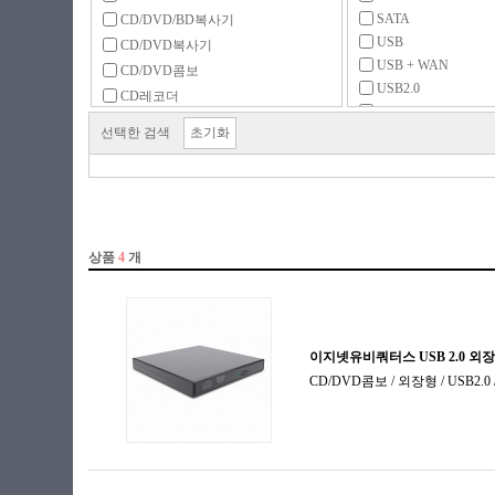
SATA
CD/DVD/BD복사기
USB
CD/DVD복사기
USB + WAN
CD/DVD콤보
USB2.0
CD레코더
USB3.x 5Gbps
DVD-ROM
선택한 검색
초기화
DVD레코더
DVD멀티레코더
FDD
FDD 주변용품
ODD 주변용품
ODD 케이스
공미디어 (CD)
공미디어 (DVD)
공미디어 (기타)
공미디어 (블루레이)
미디어 보관함
블루레이-ROM
블루레이레코더
블루레이콤보