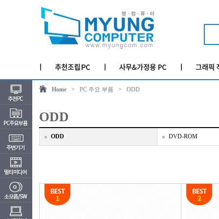
Home
>
PC 주요 부품
>
ODD
ODD
ODD
DVD-ROM