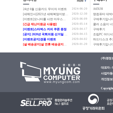
2024-06-20
A65UH
24년 6월 신용카드 무이자 이벤트
2020-12-30
[새해인사]2021년 새해복많이받으세요.
2020-06-09
[이벤트]모니터를 사면 마우스를 드립니다.
구매후기입니다
2020-05-14
[긴급 재난지원금 사용법]
쿨러 소음이 
2020-04-17
[이벤트]스타벅스 커피 쿠폰 증정
구매후기
2020-04-15
[공지] 2020년 국회의원 선거일 정상근무 안내
2020-04-02
[이벤트공지]경품 이벤트
2020-01-20
[설 배송공지]설 연휴 배송공지입니다.
구매후기입니다
(주)명정
대표자 : 이
사업자등록번
개인정보관리
Copyright