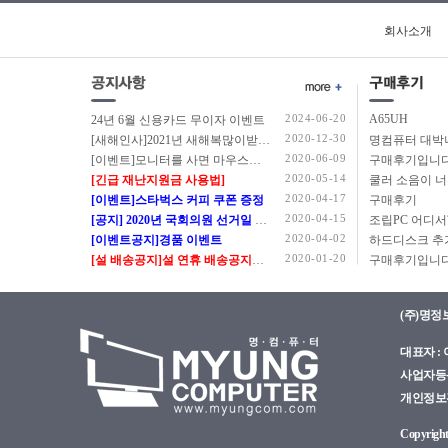
코어7
회사소개
코어M
코어i3
코어i5
코어i7
2024-06-20
A65UH
24년 6월 신용카드 무이자 이벤트
코어i9
2020-12-30
[새해인사]2021년 새해복많이받으세요.
코어 울트라5
2020-06-09
[이벤트]모니터를 사면 마우스를 드립니다.
구매후기입니다
2020-05-14
[긴급 재난지원금 사용법]
쿨러 소음이 
코어 울트라5(S3)
2020-04-17
[이벤트]스타벅스 커피 쿠폰 증정
구매후기
코어 울트라7
2020-04-15
[공지] 2020년 국회의원 선거일 정상근무 안내
코어 울트라7(S3)
2020-04-02
[이벤트공지]경품 이벤트
코어 울트라9
2020-01-20
[설 배송공지]설 연휴 배송공지입니다.
구매후기입니다
펜티엄
(주)명정
대표자 : 이
사업자등록번
개인정보관리
Copyright