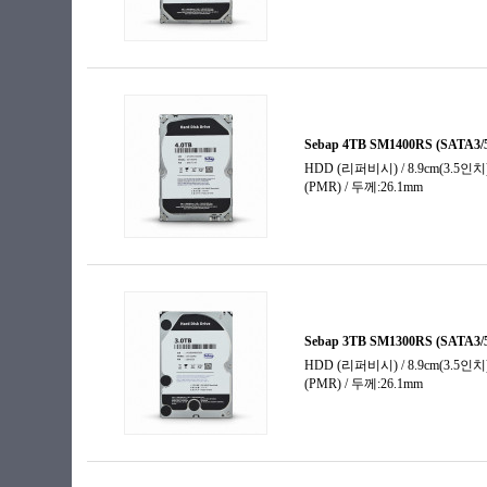
28TB
30TB
32TB
40GB 이하
60GB
74GB
80GB
120GB
147GB
150GB
160GB
200GB
250GB
300GB
320GB
400GB
450GB
500GB
600GB
640GB
750GB
800GB