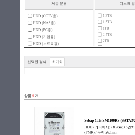
제품 분류
디스크 
1.2TB
HDD (CCTV용)
1.5TB
HDD (NAS용)
1TB
HDD (PC용)
2.4TB
HDD (기업용)
2TB
HDD (노트북용)
3TB
HDD (리퍼비시)
4TB
HDD (중고)
5TB
선택한 검색
초기화
HDD 복사기
6TB
SSHD (PC용)
8TB
SSHD (노트북용)
10TB
12TB
14TB
16TB
18TB
20TB
22TB
24TB
26TB