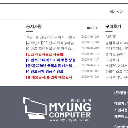
회사소개
2024-06-20
A65UH
24년 6월 신용카드 무이자 이벤트
2020-12-30
[새해인사]2021년 새해복많이받으세요.
2020-06-09
[이벤트]모니터를 사면 마우스를 드립니다.
구매후기입니다
2020-05-14
[긴급 재난지원금 사용법]
쿨러 소음이 
2020-04-17
[이벤트]스타벅스 커피 쿠폰 증정
구매후기
2020-04-15
[공지] 2020년 국회의원 선거일 정상근무 안내
2020-04-02
[이벤트공지]경품 이벤트
2020-01-20
[설 배송공지]설 연휴 배송공지입니다.
구매후기입니다
(주)명정
대표자 : 이
사업자등록번
개인정보관리
Copyright