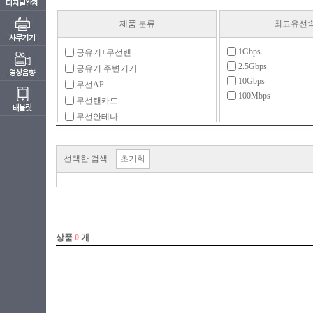
제품 분류
최고유선
1Gbps
공유기+무선랜
2.5Gbps
공유기 주변기기
10Gbps
무선AP
100Mbps
무선랜카드
무선안테나
유무선
유무선 패키지
선택한 검색
초기화
유선
크래들