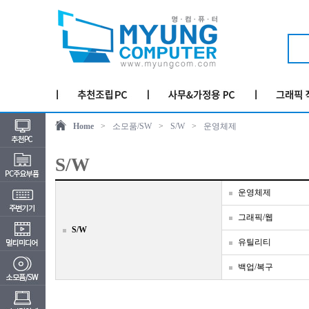
Home
>
소모품/SW
>
S/W
>
운영체제
S/W
운영체제
그래픽/웹
S/W
유틸리티
백업/복구