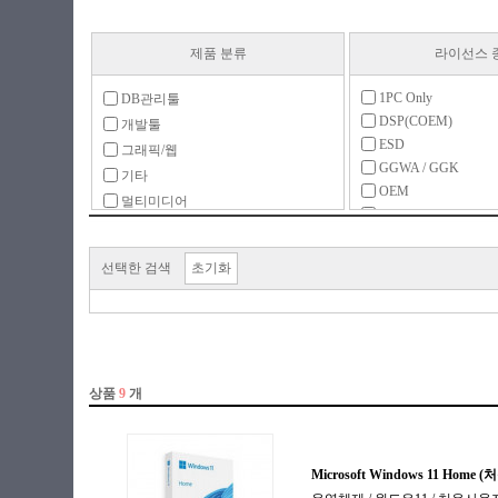
제품 분류
라이선스 
1PC Only
DB관리툴
DSP(COEM)
개발툴
ESD
그래픽/웹
GGWA / GGK
기타
OEM
멀티미디어
PKC(MLP)
백신/보안
구독형
백업/복구
라이선스
선택한 검색
초기화
서체팩
업그레이드
운영체제
처음사용자용(FPP)
유틸리티
일반 사무
회계/경영