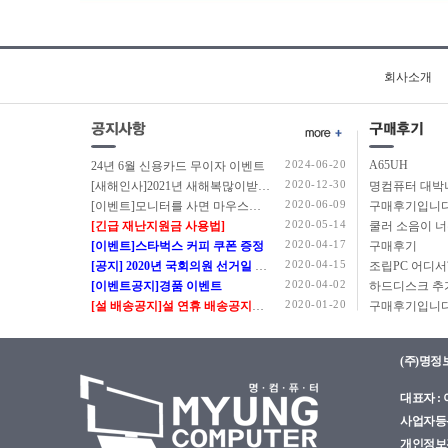
회사소개
2024-06-20
A65UH
24년 6월 신용카드 무이자 이벤트
2020-12-30
[새해인사]2021년 새해복많이받으세요.
2020-06-09
[이벤트]모니터를 사면 마우스를 드립니다.
구매후기입니다
2020-05-14
[긴급 재난지원금 사용법]
쿨러 소음이 
2020-04-17
[이벤트]스타벅스 커피 쿠폰 증정
구매후기
2020-04-15
[공지] 2020년 국회의원 선거일 정상근무 안내
2020-04-02
[이벤트공지]경품 이벤트
2020-01-20
[설 배송공지]설 연휴 배송공지입니다.
구매후기입니다
(주)명정
대표자 : 이
사업자등록번
개인정보관리